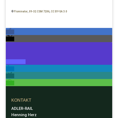
©
Flominator
,
09-32 CSM 7286
,
CC BY-SA 3.0
KONTAKT
ADLER-RAIL
Henning Herz