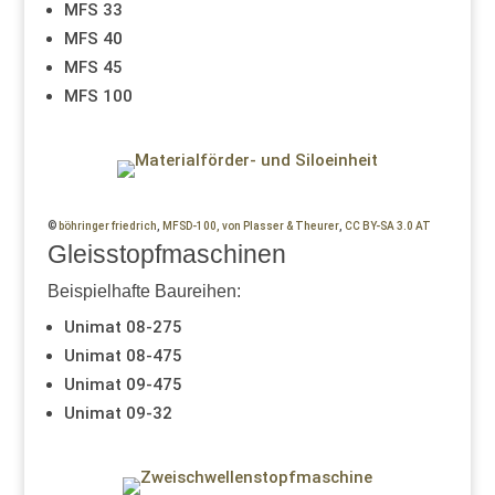
MFS 33
MFS 40
MFS 45
MFS 100
©
böhringer friedrich
,
MFSD-100, von Plasser & Theurer
,
CC BY-SA 3.0 AT
Gleisstopfmaschinen
Beispielhafte Baureihen:
Unimat 08-275
Unimat 08-475
Unimat 09-475
Unimat 09-32