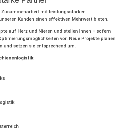
starke Partner
r Zusammenarbeit mit leistungsstarken
nseren Kunden einen effektiven Mehrwert bieten.
te auf Herz und Nieren und stellen Ihnen – sofern
e Optimierungsmöglichkeiten vor. Neue Projekte planen
n und setzen sie entsprechend um.
chienenlogistik:
rks
ogistik
terreich