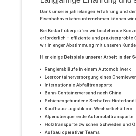
Langjährige Erfahrung und 
Dank unserer jahrelangen Erfahrung und de
Eisenbahnverkehrsunternehmen können wir u
Bei Bedarf überprüfen wir bestehende Konzep
erforderlich – effiziente und praxiserprobt
wir in enger Abstimmung mit unseren Kunde
Hier einige
Beispiele unserer Arbeit in der S
Rangierabläufe in einem Automobilwerk
Leercontainerversorgung eines Chemiewe
Internationale Abfalltransporte
Bahn-Containerversand nach China
Schienengebundene Seehafen-Hinterlandl
Kaufhaus-Logistik mit Wechselbehältern
Alpenüberquerende Automobiltransporte
Holztransporte zwischen Schweden und Ös
Aufbau operativer Teams